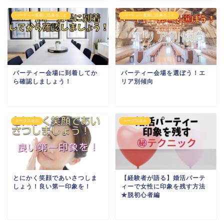
パーティー直前に出来ること
パーティー直前に出来ること
パーティー会場に到着してか
パーティー会場を選ぼう！エ
ら確認しましょう！
リア別傾向
トークスキル
トークスキル
とにかく笑顔であいさつしま
【経験者が語る】婚活パーテ
しょう！良い第一印象を！
ィーで女性に印象を残す方法
★脱初心者編